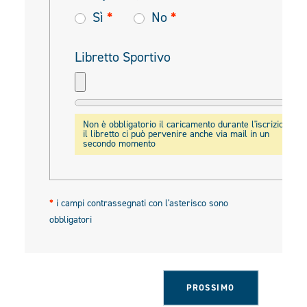
Sì
*
No
*
Libretto Sportivo
Non è obbligatorio il caricamento durante l'iscrizione,
il libretto ci può pervenire anche via mail in un
secondo momento
*
i campi contrassegnati con l'asterisco sono
obbligatori
PROSSIMO